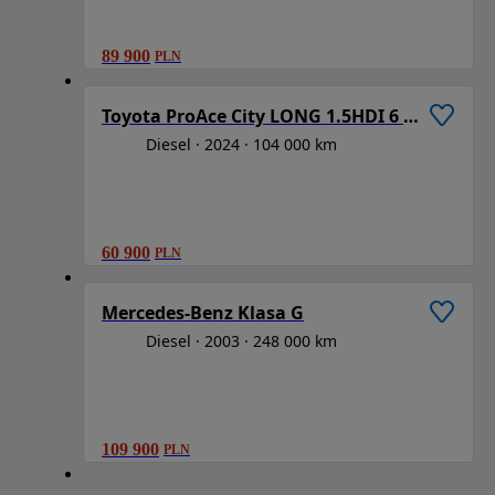
89 900
PLN
1
/
6
Toyota ProAce City LONG 1.5HDI 6 biegów
Diesel
2024
104 000 km
60 900
PLN
1
/
6
Mercedes-Benz Klasa G
Diesel
2003
248 000 km
109 900
PLN