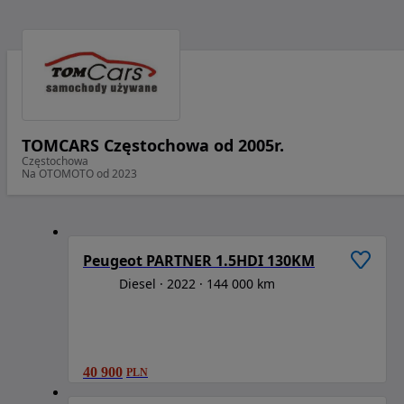
TOMCARS Częstochowa od 2005r.
Częstochowa
Na OTOMOTO od 2023
1
/
6
Peugeot PARTNER 1.5HDI 130KM
Diesel
2022
144 000 km
40 900
PLN
1
/
6