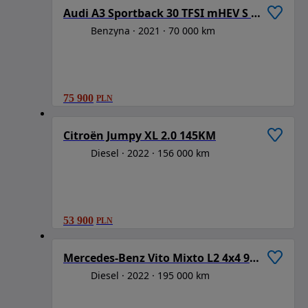
Audi A3 Sportback 30 TFSI mHEV S tronic
Benzyna
2021
70 000 km
75 900
PLN
1
/
6
Citroën Jumpy XL 2.0 145KM
Diesel
2022
156 000 km
53 900
PLN
1
/
6
Mercedes-Benz Vito Mixto L2 4x4 9G-Tronic 447.703
Diesel
2022
195 000 km